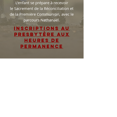
L’enfant se prépare à recevoir
le Sacrement de la Réconciliation et
de la Première Communion, avec le
parcours Nathanael.
INSCRIPTIONS AU
PRESBYTÈRE AUX
HEURES DE
PERMANENCE