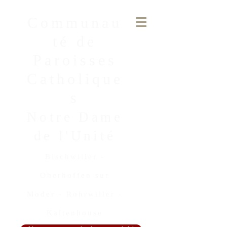
Communau
té de
Paroisses
Catholique
s
Notre Dame
de l'Unité
Bischwiller -
Oberhoffen sur
Moder - Rohrwiller
-
Kaltenhouse